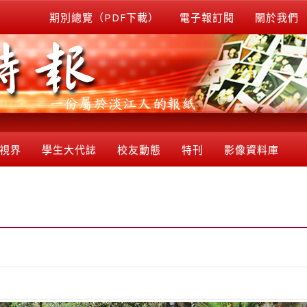
期別總覽（PDF下載）
電子報訂閱
關於我們
視界
學生大代誌
校友動態
特刊
影像資料庫