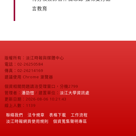
言教育
版權所有：淡江時報與媒體中心
電話：02-26250584
傳真：02-26214169
建議使用 Chrome 瀏覽器
個資相關問題請洽受理窗口，分機2799
管理者：
潘劭愷
/ 建置單位：
淡江大學資訊處
更新日期：2026-08-06 10:21:43
線上人數：1139
聯絡我們
法令規章
表格下載
工作流程
淡江時報網頁使用規則
個資蒐集聲明專區