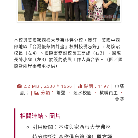
本校與美國密西根大學弗林特分校，簽訂「美國中西
部地區『台灣優華語計畫』校對校備忘錄」，葛煥昭
校長（左4）、國際事務副校長王高成（右3）、國際
長陳小雀（左3）於簽約後與工作人員合影。（圖／國
際暨兩岸事務處提供）
2.2 MB , 2530 * 1656 |
點閱：1197 |
申請
圖片
|
分類：
驚聲
、
淡水校園
、
教職員工
、
會議
相關連結、圖片
引用新聞：本校與密西根大學弗林
特分校簽訂合作備忘錄 強化雙方語