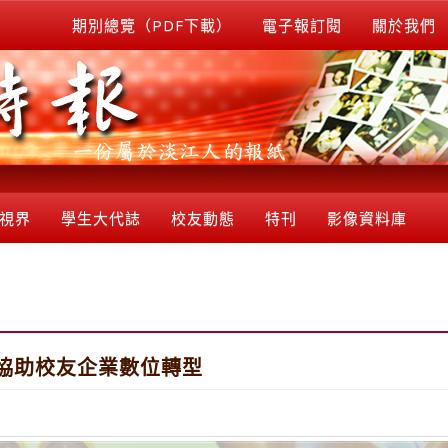
期別總覽（PDF下載）
電子報訂閱
關於我們
視界
學生大代誌
校友動態
特刊
影像資料庫
校協助校友企業數位轉型