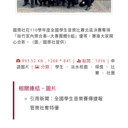
國樂社在110學年度全國學生音樂比賽北區決賽奪得
「絲竹室內樂合奏─大專團體B組」優等，賽後大家開
心合影。（圖／國樂社提供）
993.52 KB , 1268 * 841 |
點閱：1056 |
申
請圖片
|
分類：
學生
、
淡水校園
、
得獎
、
比
賽
、
社團
相關連結、圖片
引用新聞：全國學生音樂賽傳捷報
管樂社奪特優