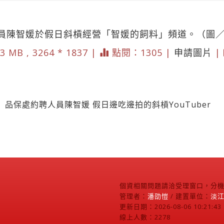
員陳智媛於假日斜槓經營「智媛的飼料」頻道。（圖
3 MB , 3264 * 1837 |
點閱：1305 |
申請圖片
|
品保處約聘人員陳智媛 假日邊吃邊拍的斜槓YouTuber
個資相關問題請洽受理窗口，分機2
管理者：
潘劭愷
/ 建置單位：
淡
更新日期：2026-08-06 10:21:43
線上人數：2278