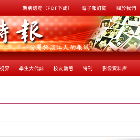
期別總覽（PDF下載）
電子報訂閱
關於我們
視界
學生大代誌
校友動態
特刊
影像資料庫