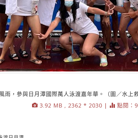
畏風雨，參與日月潭國際萬人泳渡嘉年華。（圖／水上
3.92 MB , 2362 * 2030 |
點閱：9
泳渡日月潭