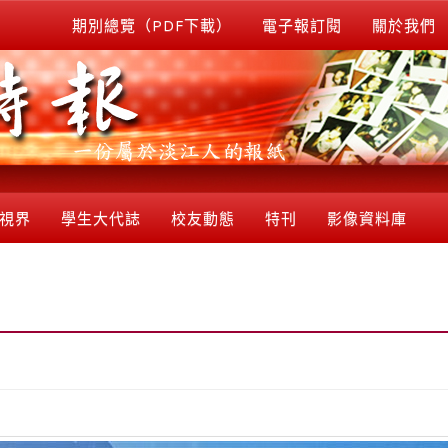
期別總覽（PDF下載）
電子報訂閱
關於我們
視界
學生大代誌
校友動態
特刊
影像資料庫