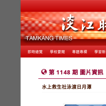
即時總覽
學校要聞
專題專欄
學習新
第 1148 期 圖片資訊
水上救生社泳渡日月潭