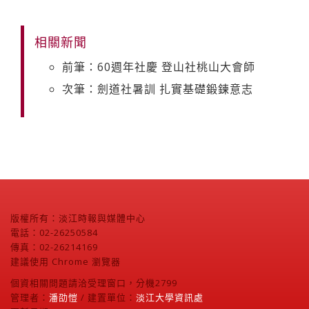
相關新聞
前筆：60週年社慶 登山社桃山大會師
次筆：劍道社暑訓 扎實基礎鍛鍊意志
版權所有：淡江時報與媒體中心
電話：02-26250584
傳真：02-26214169
建議使用 Chrome 瀏覽器
個資相關問題請洽受理窗口，分機2799
管理者：
潘劭愷
/ 建置單位：
淡江大學資訊處