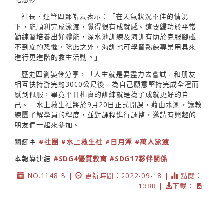
社長、運管四鄧皓云表示：「在天氣狀況不佳的情況
下，能順利完成泳渡，覺得很有成就感。這要歸功於平常
勤練習培養出好體能，深水池訓練及海訓有助於克服腳碰
不到底的恐懼，除此之外，海訓也可學習熟練專業用具來
進行更進階的救生活動。」
歷史四劉晏伶分享，「人生就是要盡力去嘗試，和朋友
相互扶持游完約3000公尺後，為自己願意堅持完成全程而
感到佩服，畢竟平日札實的訓練就是為了成就更好的自
己。」水上救生社將於9月20日正式開課，藉由水測，讓教
練團了解學員的程度，並對課程進行調整，邀請有興趣的
朋友們一起來參加。
關鍵字
#社團
#水上救生社
#日月潭
#萬人泳渡
本報導連結
#SDG4優質教育
#SDG17夥伴關係
NO.1148 B |
更新時間：2022-09-18 |
點閱：
1388 |
下載：