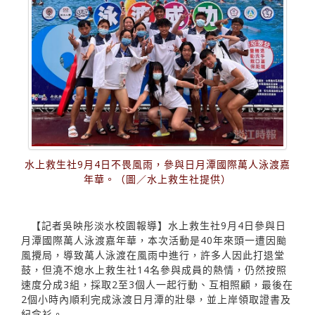
水上救生社9月4日不畏風雨，參與日月潭國際萬人泳渡嘉
年華。（圖／水上救生社提供）
【記者吳映️彤淡水校園報導】水上救生社9月4日參與日
月潭國際萬人泳渡嘉年華，本次活動是40年來頭一遭因颱
風攪局，導致萬人泳渡在風雨中進行，許多人因此打退堂
鼓，但澆不熄水上救生社14名參與成員的熱情，仍然按照
速度分成3組，採取2至3個人一起行動、互相照顧，最後在
2個小時內順利完成泳渡日月潭的壯舉，並上岸領取證書及
紀念衫。