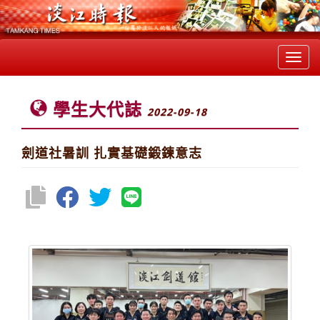
Toggl
navig
學生大代誌
2022-09-18
劍道社暑訓 扎實基礎鍛鍊意志