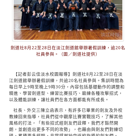
劍道社8月22至28日在淡江劍道館舉辦暑假訓練，逾20名
社員參與。（圖／劍道社提供）
【記者彭云佳淡水校園報導】劍道社8月22至28日在淡
江劍道館舉辦暑假訓練，共逾20名社員參與。集訓時間為
每日早上9時至晚上9時30分，內容包括基礎動作的調整和
精進、學習劍道型、練習比賽技巧、磨練各種攻擊招式，
以及體能訓練，讓社員們在各方面都能有所成長。
社長、外交三陳立函表示，有許多已畢業的劍友及外校
教練回來指導，社員們從中觀摩比賽實戰技巧，了解其他
風格的打法，「有些招式經劍友們詮釋，我們才豁然開
朗，並創造出更多不同的攻勢」，也藉由與劍友們對練切
磋，累積更多經驗，非常感謝抽空返校指導的劍友們。