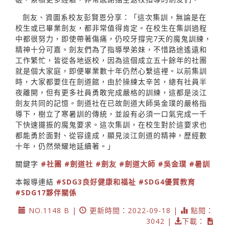
劍友、資圖系校友彭賢恩分享：「這次集訓，無論是在
校生或已畢業劍友，都非常值得肯定。在校生在集訓過程
中都很努力，即使帶著傷痛，仍咬牙撐完7天的魔鬼訓練，
精神十分可嘉。劍友們為了指導學弟妹，不惜路途遙遠和
工作繁忙，皆從各地返校，因為這個成立五十餘年的社團
就是個大家庭，即便畢業數十年仍然心繫這裡。以前集訓
時，大家都要住在劍道館，由於操練太辛苦，總有社員半
夜離開，但有更多社員勇敢完成嚴格的訓練，這都是淡江
劍友共同的記憶。劍道社在已故劍道大師吳金璞的嚴格指
導下，樹立了寒暑訓的傳統，並設有必須一口氣完成一千
下快速擺振的魔鬼要求。這次集訓，在校生對於這要求也
都能勇於面對、從容達成，顯見淡江劍道的精神，歷經數
十年，仍然榮耀地延續著。」
關鍵字
#社團
#劍道社
#劍友
#劍道大師
#吳金璞
#暑訓
本報導連結
#SDG3良好健康和福祉
#SDG4優質教育
#SDG17夥伴關係
NO.1148 B |
更新時間：2022-09-18 |
點閱：
3042 |
下載：