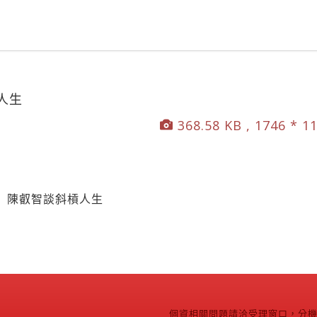
人生
368.58 KB , 1746 * 1
】陳叡智談斜槓人生
個資相關問題請洽受理窗口，分機2