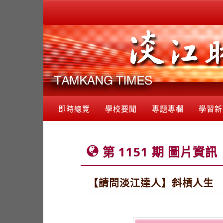
即時總覽
學校要聞
專題專欄
學習新
第 1151 期 圖片資訊
【請問淡江達人】斜槓人生