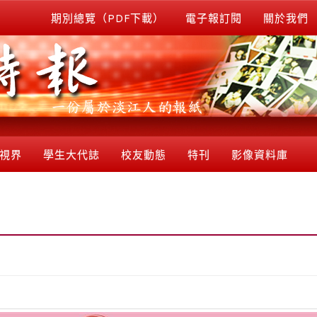
期別總覽（PDF下載）
電子報訂閱
關於我們
視界
學生大代誌
校友動態
特刊
影像資料庫