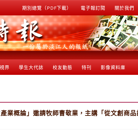
期別總覽（PDF下載）
電子報訂閱
關於我們
視界
學生大代誌
校友動態
特刊
影像資料庫
產業概論」邀請牧師曹敬業，主講「從文創商品