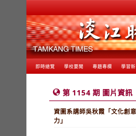
即時總覽
學校要聞
專題專欄
學習新
第 1154 期 圖片資訊
資圖系講師吳秋霞「文化創意
力」