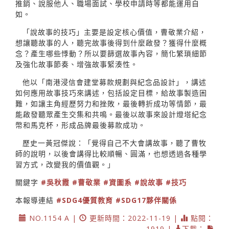
推銷、說服他人、職場面試、學校申請時等都能運用自
如。
「說故事的技巧」主要是設定核心價值，曹敬業介紹，
想讓聽故事的人，聽完故事後得到什麼啟發？獲得什麼概
念？產生哪些悸動？所以要篩選故事內容，簡化繁瑣細節
及強化故事節奏、增強故事緊湊性。
他以「南港浸信會建堂募款規劃與紀念品設計」，講述
如何應用故事技巧來講述，包括設定目標，給故事製造困
難，如讓主角經歷努力和挫敗，最後轉折成功等情節，最
能啟發聽眾產生交集和共鳴。最後以故事來設計燈塔紀念
幣和馬克杯，形成品牌最後募款成功。
歷史一黃冠傑說：「覺得自己不大會講故事，聽了曹牧
師的說明，以後會講得比較順暢、圓滿，也想透過各種學
習方式，改變我的價值觀。」
關鍵字
#吳秋霞
#曹敬業
#資圖系
#說故事
#技巧
本報導連結
#SDG4優質教育
#SDG17夥伴關係
NO.1154 A |
更新時間：2022-11-19 |
點閱：
1919 |
下載：