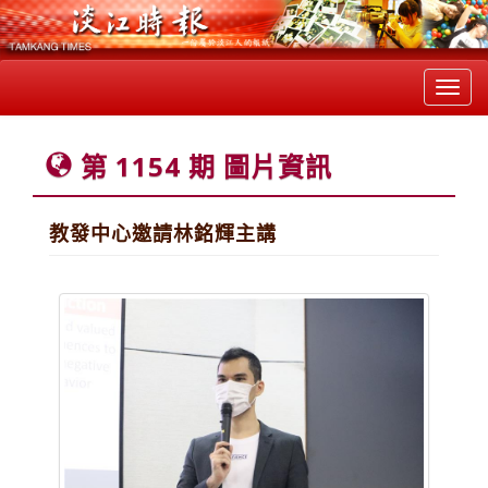
Toggl
navig
第 1154 期 圖片資訊
教發中心邀請林銘輝主講