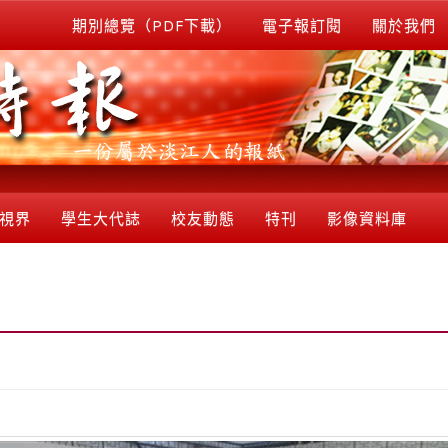
期別總覽（PDF下載）
電子報訂閱
關於我們
視界
學生大代誌
校友動態
特刊
影像資料庫