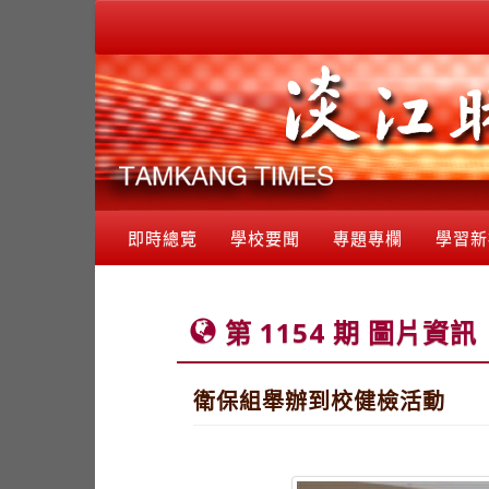
即時總覽
學校要聞
專題專欄
學習新
第 1154 期 圖片資訊
衛保組舉辦到校健檢活動