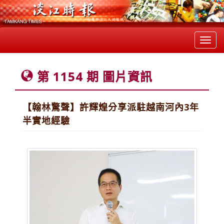
Toggl
navig
第 1154 期 圖片資訊
【翰林驚聲】許輝煌分享派駐越南河內3年
半實地經驗