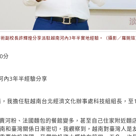
學術副校長許輝煌分享派駐越南河內3年半實地經驗。（攝影／羅婉瑄
0分
河內3年半經驗分享
南，我擔任駐越南台北經濟文化辦事處科技組組長，至1
賣河粉、法國麵包的餐館變多，甚至自己住家附近麵
南和臺灣關係日漸密切，我觀察到，越南對臺灣人是