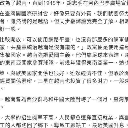
改為了越南，直到1945年，胡志明在河內巴亭廣場
在臺灣開國際研討會，好像只要有外賓，我們就要努
會，雖然講的是越語，但同步翻譯讓我完全了解，相
好一般。
比較開放，可以使用網路平臺，也沒有那麼多的網軍
家，共產黨統治越南是沒有錯的。」政黨便是使用這
集權國家。越南強調愛國主義，他們靠足球來表達，
的東南亞國家參賽球隊。前幾年獲得東南亞第一，這
策，與歐美國家關係也很好，雖然經濟不佳，但敢於
經貿關係緊密，三星在越南也投資了很多財力，一般
。
，越南曾為西沙群島和中國大陸對峙了一個月，臺灣
。
，大學的招生機率不高，人民都會選擇直接就業，與
工的人都跑回了鄉下，導致工廠缺工，最近美國升息