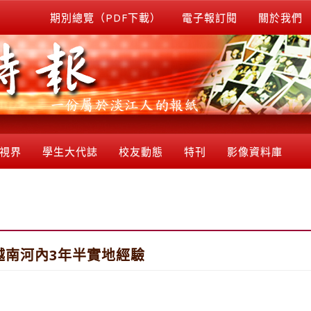
期別總覽（PDF下載）
電子報訂閱
關於我們
視界
學生大代誌
校友動態
特刊
影像資料庫
越南河內3年半實地經驗