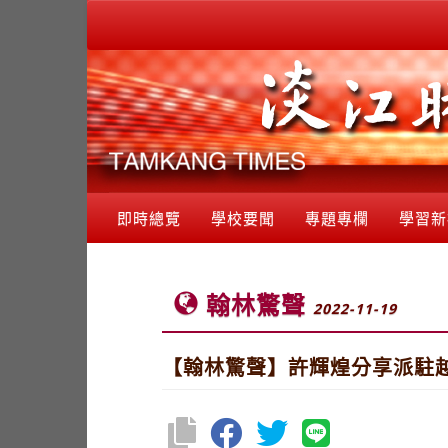
即時總覽
學校要聞
專題專欄
學習新
翰林驚聲
2022-11-19
【翰林驚聲】許輝煌分享派駐