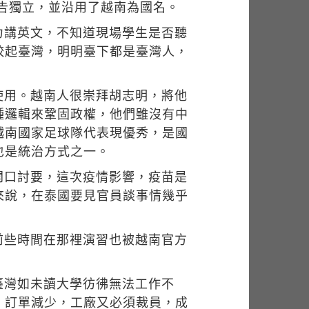
宣告獨立，並沿用了越南為國名。
力講英文，不知道現場學生是否聽
較起臺灣，明明臺下都是臺灣人，
使用。越南人很崇拜胡志明，將他
種邏輯來鞏固政權，他們雖沒有中
越南國家足球隊代表現優秀，是國
也是統治方式之一。
開口討要，這次疫情影響，疫苗是
來說，在泰國要見官員談事情幾乎
前些時間在那裡演習也被越南官方
臺灣如未讀大學彷彿無法工作不
，訂單減少，工廠又必須裁員，成