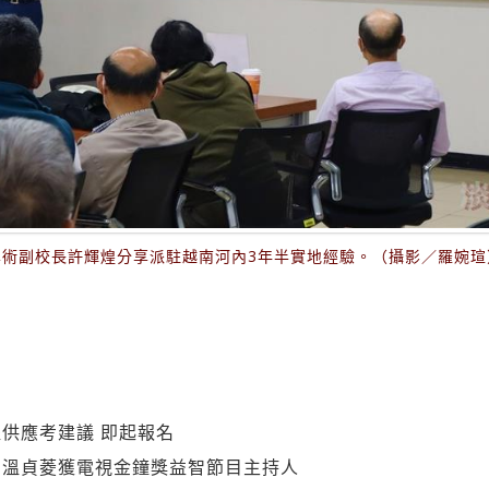
學術副校長許輝煌分享派駐越南河內3年半實地經驗。（攝影／羅婉瑄
供應考建議 即起報名
】溫貞菱獲電視金鐘獎益智節目主持人