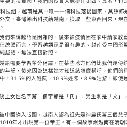
重要的投資國，我們的投資大概排在第四、五名，也
個科技組，越南是其中唯一一個科技落後國家，其餘都是
外交，臺灣輸出科技給越南，換取一些東西回來，現
們。
我們來說越語是困難的，後來被疫情困在家中請家教
但總體而言，學習越語還是很有趣的。越南受中國影響
為純越語，無法直接對照。
越語需要學習輩分稱謂，在某些地方他們比我們還傳
的年紀，後來因為這樣她才知道該怎麼稱呼。他們的
，31.5%的人姓阮，10.9%姓陳，8.9%姓黎，即
統上女性名字第二個字都是「氏」，男生則是「文」
被中國納入版圖，越南人認為祖先是神農氏第三個兒
1010年才出現第一位帝王。有一個故事說越南在清