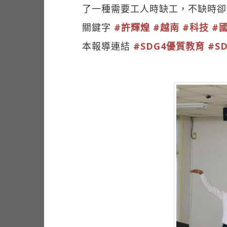
了一種需要工人時缺工，不缺時卻
關鍵字
#許輝煌
#越南
#科技
#
本報導連結
#SDG4優質教育
#S