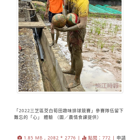
「2022三芝區茭白筍田趣味排球競賽」參賽隊伍留下
難忘的「心」 體驗 （圖／農情食課提供）
1.85 MB , 2082 * 2776 |
點閱：772 |
申請