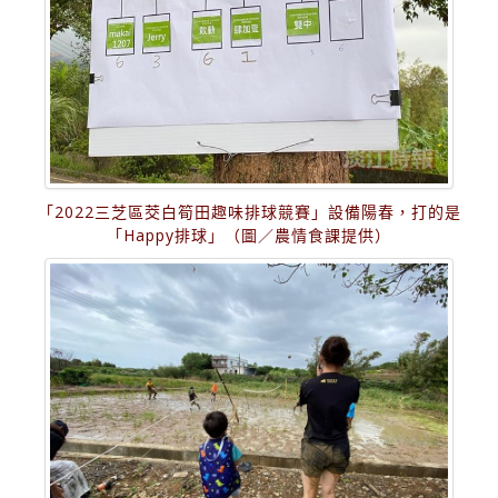
「2022三芝區茭白筍田趣味排球競賽」設備陽春，打的是
「Happy排球」（圖／農情食課提供）