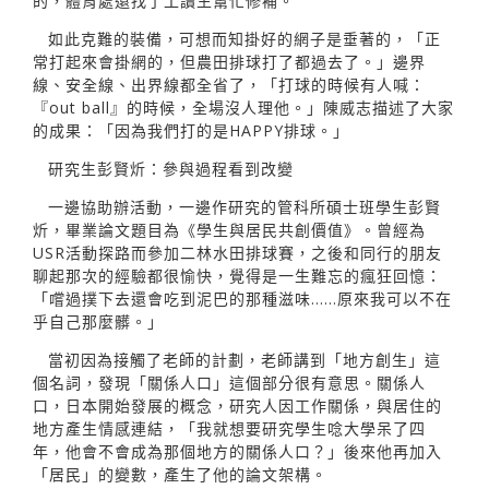
的，體育處還找了工讀生幫忙修補。
如此克難的裝備，可想而知掛好的網子是垂著的，「正
常打起來會掛網的，但農田排球打了都過去了。」邊界
線、安全線、出界線都全省了，「打球的時候有人喊：
『out ball』的時候，全場沒人理他。」陳威志描述了大家
的成果：「因為我們打的是HAPPY排球。」
研究生彭賢炘：參與過程看到改變
一邊協助辦活動，一邊作研究的管科所碩士班學生彭賢
炘，畢業論文題目為《學生與居民共創價值》。曾經為
USR活動探路而參加二林水田排球賽，之後和同行的朋友
聊起那次的經驗都很愉快，覺得是一生難忘的瘋狂回憶：
「嚐過撲下去還會吃到泥巴的那種滋味……原來我可以不在
乎自己那麼髒。」
當初因為接觸了老師的計劃，老師講到「地方創生」這
個名詞，發現「關係人口」這個部分很有意思。關係人
口，日本開始發展的概念，研究人因工作關係，與居住的
地方產生情感連結，「我就想要研究學生唸大學呆了四
年，他會不會成為那個地方的關係人口？」後來他再加入
「居民」的變數，產生了他的論文架構。