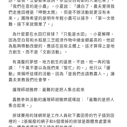
訪，區長、立委都來致詞，參加茭白筍節的人潮也來了。
「我們在意的是小農」，小夏說：「講白了，農夫覺得我
們走進田裡是『呷飽太閒』，但是不辦活動就更沒有未
來。」團隊希望的是明年年輕小農可以接手，「第一次很
難，接下來就簡單了。」
為什麼要在水田打排球？「只能是水田」，小夏解釋，
因為茭白筍和水稻是三芝經濟作物中總金額最高的。他認
為能夠帶動改變的，應該在這些主體上，這才算得上是地
方創生，而不是「文創活動」。
有滿腹的夢想、地方創生的遠景，不過，他一再的強
調：「千萬不要以為我們來『幫忙』的。」他只以「擾
動」來稱呼這樣的活動，因為「是我們去請教農人。」讓
農夫來教我們社會學。
護理師胡雅婷：最難的是把人集合起來
義務參與活動的護理師胡雅婷感嘆說：「最難的是把人
集合起來。」
排球賽用的球網架是工作人員砍下農田旁的竹子插到田
裡的，2張報廢的網子和6個壞掉的排球是跟體育處要來