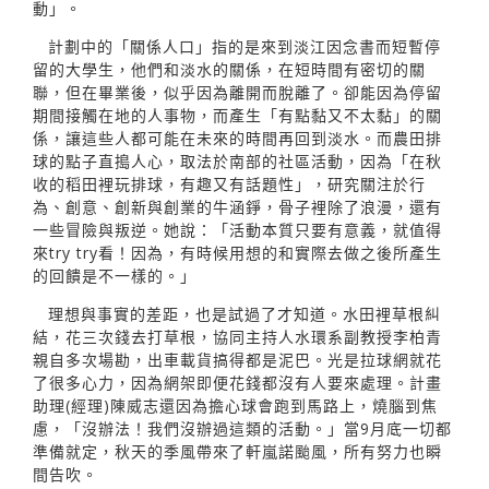
動」。
計劃中的「關係人口」指的是來到淡江因念書而短暫停
留的大學生，他們和淡水的關係，在短時間有密切的關
聯，但在畢業後，似乎因為離開而脫離了。卻能因為停留
期間接觸在地的人事物，而產生「有點黏又不太黏」的關
係，讓這些人都可能在未來的時間再回到淡水。而農田排
球的點子直搗人心，取法於南部的社區活動，因為「在秋
收的稻田裡玩排球，有趣又有話題性」，研究關注於行
為、創意、創新與創業的牛涵錚，⻣子裡除了浪漫，還有
一些冒險與叛逆。她說：「活動本質只要有意義，就值得
來try try看！因為，有時候用想的和實際去做之後所產生
的回饋是不一樣的。」
理想與事實的差距，也是試過了才知道。水田裡草根糾
結，花三次錢去打草根，協同主持人水環系副教授李柏青
親自多次場勘，出車載貨搞得都是泥巴。光是拉球網就花
了很多心力，因為網架即便花錢都沒有人要來處理。計畫
助理(經理)陳威志還因為擔心球會跑到馬路上，燒腦到焦
慮，「沒辦法！我們沒辦過這類的活動。」當9月底一切都
準備就定，秋天的季風帶來了軒嵐諾颱風，所有努力也瞬
間告吹。