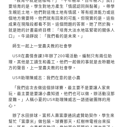
「教育不就是這樣嗎？」「十年樹本、百年樹人」我們
要培育的是，學生對地方產生「情感認同與黏著」。帶學
生親近土地，他們對這塊土地有情感，等有經濟能力或這
個地方需要時，他們就有回來的可能。但現實的是，這些
成果在現階段都看不到。這個問題的答案，她了然於胸，
就是她的計畫最終目標：「培育大淡水地區緊密的關係人
口」。牛涵錚說：「我們看的是未來。」
師生一起上一堂農夫教的社會學
USR在農情食課3年辦了200場活動，編制只有兩位助
理，其他是工讀生和義工，他們一起做的事就是去聆聽地
方的聲音，上一堂農夫教的社會學。
USR助理陳威志：我們在意的是小農
「我們這次去做這個排球賽，最主要不是要讓人家來
玩，最主要是要讓小農知道，他們也可以做，辦活動沒那
麼難。」人稱小夏的USR助理陳威志一語道破團隊的用
心。
辦了水田排球，富邦人壽富康通訊處贊助契作，學生來
幫忙「富康米」做包裝。球賽那天，紅樹林電視台來採