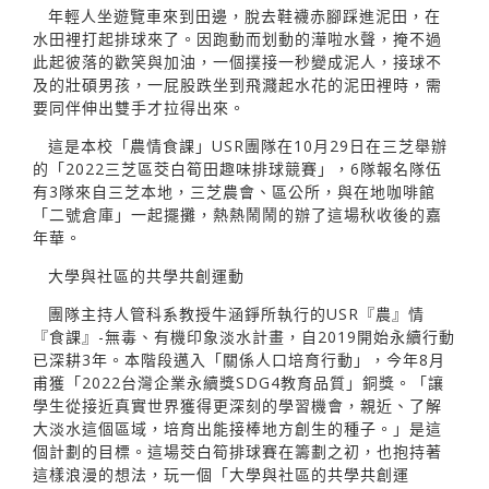
年輕人坐遊覽車來到田邊，脫去鞋襪赤腳踩進泥田，在
水田裡打起排球來了。因跑動而划動的澕啦水聲，掩不過
此起彼落的歡笑與加油，一個撲接一秒變成泥人，接球不
及的壯碩男孩，一屁股跌坐到飛濺起水花的泥田裡時，需
要同伴伸出雙手才拉得出來。
這是本校「農情食課」USR團隊在10月29日在三芝舉辦
的「2022三芝區茭白筍田趣味排球競賽」，6隊報名隊伍
有3隊來自三芝本地，三芝農會、區公所，與在地咖啡館
「二號倉庫」一起擺攤，熱熱鬧鬧的辦了這場秋收後的嘉
年華。
大學與社區的共學共創運動
團隊主持人管科系教授牛涵錚所執行的USR『農』情
『食課』-無毒、有機印象淡水計畫，自2019開始永續行動
已深耕3年。本階段邁入「關係人口培育行動」，今年8月
甫獲「2022台灣企業永續獎SDG4教育品質」銅獎。「讓
學生從接近真實世界獲得更深刻的學習機會，親近、了解
大淡水這個區域，培育出能接棒地方創生的種子。」是這
個計劃的目標。這場茭白筍排球賽在籌劃之初，也抱持著
這樣浪漫的想法，玩一個「大學與社區的共學共創運