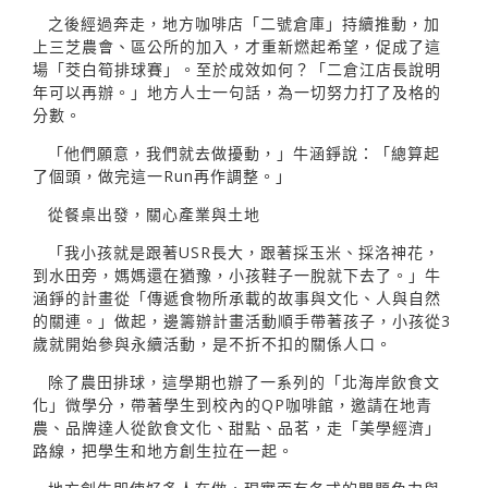
之後經過奔走，地方咖啡店「二號倉庫」持續推動，加
上三芝農會、區公所的加入，才重新燃起希望，促成了這
場「茭白筍排球賽」。至於成效如何？「二倉江店長說明
年可以再辦。」地方人士一句話，為一切努力打了及格的
分數。
「他們願意，我們就去做擾動，」牛涵錚說：「總算起
了個頭，做完這一Run再作調整。」
從餐桌出發，關心產業與土地
「我小孩就是跟著USR長大，跟著採玉米、採洛神花，
到水田旁，媽媽還在猶豫，小孩鞋子一脫就下去了。」牛
涵錚的計畫從「傳遞食物所承載的故事與文化、人與自然
的關連。」做起，邊籌辦計畫活動順手帶著孩子，小孩從3
歲就開始參與永續活動，是不折不扣的關係人口。
除了農田排球，這學期也辦了一系列的「北海岸飲食文
化」微學分，帶著學生到校內的QP咖啡館，邀請在地青
農、品牌達人從飲食文化、甜點、品茗，走「美學經濟」
路線，把學生和地方創生拉在一起。