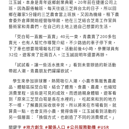
江玉誠，本身是青年返鄉創業典範。20年前在捷運公司上
班，因為厭倦輪班、每天往返三芝與台北的日子，所以回
鄉在離家5分鐘的三芝農會當上班族，又因為機緣，租下農
會委外倉庫開始經營咖啡館。他在三芝結合芝青工作室與
藝術家和青農們，在自己的土地上過自己想要的生活。
「茭白筍一直搬一直賣」40元一束，青農賣了200多包
賣光，也有人幫忙作導覽介紹，不少路過的車子停下來，
下了車也想要現場報名打球。活動前後4小時，參賽球員有
32位，遊客來了近兩百人。江玉誠說明年還要再辦。
「試試看，讓一些活水進來。」看到未曾辦過的新活動
帶起人潮，青農朋友們躍躍欲試。
學生來參加排球賽，熱鬧吸引人潮，小農巿集販售農產
品、體驗區採茭白筍，結合了體育、食農、農產，也縮短
消費里程，這些是可見的成效。而透過親身體驗，遊客看
到「原來三芝茭白筍是長在水裡的」，吃起來和別的地方
不一樣，了解農民採收很辛苦，所以將來在巿場看到，就
算貴一點，也會支持小農，覺得值得。江玉誠看到活動的
另一個層面：「換個方式，也創造了不同的消費模式。」
關鍵字
#地方創生
#關係人口
#公共服務動機
#USR