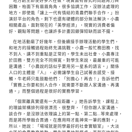
地方創生即使好多人在做，現實面有各式的問題角力與
困難，枱面下有眉眉角角，很多協調工作，沒辦法處理的
地方。即使能「讓上一代有情結的青農們聯手合作，」扮
演好平台的角色，剩下也還有硬體的部分無法解決。小農
相關產品，面對現在的「美學經濟」，現實的消費者偏
好、觀點等問題，也讓許多計畫因銀彈短缺而談不攏。
在地活動磨了好幾年，但後續接手辦理活動的學生們，
和地方的接觸過程始終充滿挑戰。小農一般忙務田務，找
不到人、講不到重點是正常的。學生未出社會、小農專注
於田務，雙方完全不同頻寛，對學生來說，最嚴重的可能
是溝通：「小農說的話似乎要用另一星系的語言。」關係
人口的主體是『人』，必需讓學生自己試著去感受、接
觸，牛老師只能鼓勵他們：「別擔心！再去！」告訴他們
「實務上你要和別人合作，就需要不斷跟人家溝通、再溝
通。」而整個過程是很好的實務學習。
「個案離真實還有一大段距離。」她告訴學生，課程上
的理論架構排列得很漂亮、很整齊，「但你跟人家溝通、
談合作，是沒辦法依理論上的第一點、第二點...等來處理，
而是將所學融合貫通，在應用時才能神來一筆的應對。」
所以，她說：「場域就是同學最好的社會實驗室」，大淡