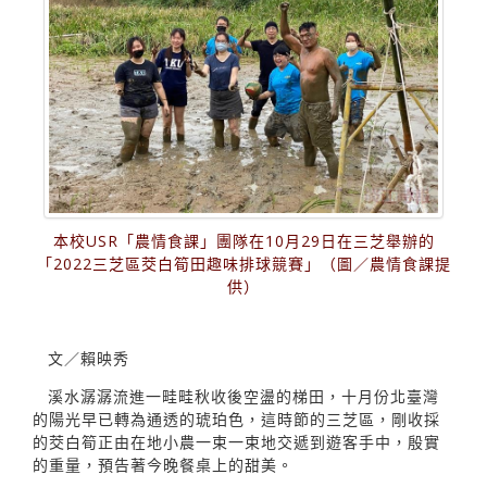
本校USR「農情食課」團隊在10月29日在三芝舉辦的
「2022三芝區茭白筍田趣味排球競賽」（圖／農情食課提
供）
文／賴映秀
溪水潺潺流進一畦畦秋收後空盪的梯田，十月份北臺灣
的陽光早已轉為通透的琥珀色，這時節的三芝區，剛收採
的茭白筍正由在地小農一束一束地交遞到遊客手中，殷實
的重量，預告著今晚餐桌上的甜美。