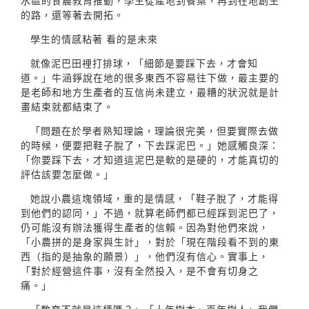
水區的食農教育推動，學生從產地到餐桌，再到在地創生
的路，還等著去開拓。
學生的情感粘著 看的是未來
就像泥巴田裡打排球，「細節是要踩下去，才會知
道。」牛涵錚說在地的很多東西不容易往下做，最主要的
是老師和地方生產者的互信尚未建立，最糟的狀況就是計
畫結束就都結束了。
「問題在於學者熟知理論，理論很完美，但要實際去做
的時候，便要把鞋子脫了，下去踩泥巴。」她感觸良深：
「你要踩下去，才知道這泥巴是軟的是硬的，才能真切的
評估該要怎麼做。」
她說小農這塊領域，重的是情感，「鞋子脫了，才能得
到他們的認同，」不過，就算老師們都已經踩到泥巴了，
仍可能沒有辦法獲得生產者的信賴。因為對他們來說，
「小農拼的是身家與生計」，對於「現在階段看不到的東
西（指的是抽象的願景）」，他們沒有信心。實事上，
「對於經營這件事，沒有全然投入，是不會有切身之
痛。」