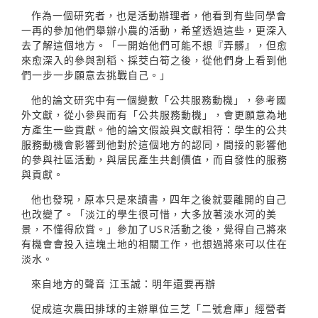
作為一個研究者，也是活動辦理者，他看到有些同學會
一再的參加他們舉辦小農的活動，希望透過這些，更深入
去了解這個地方。「一開始他們可能不想『弄髒』，但愈
來愈深入的參與割稻、採茭白筍之後，從他們身上看到他
們一步一步願意去挑戰自己。」
他的論文研究中有一個變數「公共服務動機」，參考國
外文獻，從小參與而有「公共服務動機」，會更願意為地
方產生一些貢獻。他的論文假設與文獻相符：學生的公共
服務動機會影響到他對於這個地方的認同，間接的影響他
的參與社區活動，與居民產生共創價值，而自發性的服務
與貢獻。
他也發現，原本只是來讀書，四年之後就要離開的自己
也改變了。「淡江的學生很可惜，大多放著淡水河的美
景，不懂得欣賞。」參加了USR活動之後，覺得自己將來
有機會會投入這塊土地的相關工作，也想過將來可以住在
淡水。
來自地方的聲音 江玉誠：明年還要再辦
促成這次農田排球的主辦單位三芝「二號倉庫」經營者