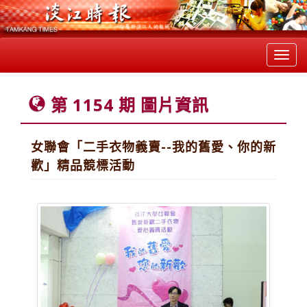
Toggl
navig
第 1154 期 圖片資訊
女聯會「二手衣物義賣--我的舊愛、你的新
歡」精品競標活動