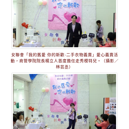
女聯會「我的舊愛 你的新歡-二手衣物義賣」愛心義賣活
動，商管學院院長楊立人首度擔任走秀模特兒。（攝影／
林芸丞）