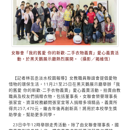
女聯會「我的舊愛 你的新歡-二手衣物義賣」愛心義賣活
動，於黑天鵝展示廳熱烈展開。（攝影／揭維恆）
【記者林芸丞淡水校園報導】女教職員聯誼會提倡愛物
惜物的環保生活，11月21至25日在黑天鵝展示廳舉辦「我
的舊愛 你的新歡-二手衣物義賣」愛心義賣活動，拍賣由教
職員及校友們捐贈衣物，包括董事長，女聯會榮譽理事長
張家宜、資深校務顧問張室宜等人捐贈多項精品，義賣所
得共257,470元，繼去年後再創新高！將用於本校學生獎
助學金，幫助更多同學。
23日中午12時舉辦走秀活動，除了由女聯會理事長，國