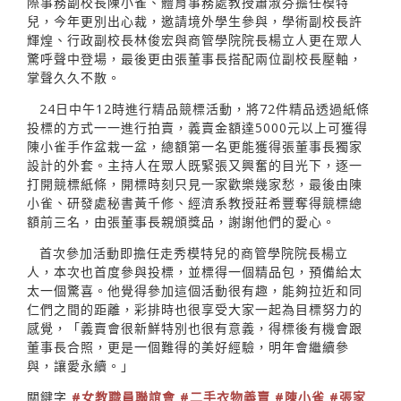
際事務副校長陳小雀、體育事務處教授蕭淑芬擔任模特
兒，今年更別出心裁，邀請境外學生參與，學術副校長許
輝煌、行政副校長林俊宏與商管學院院長楊立人更在眾人
驚呼聲中登場，最後更由張董事長搭配兩位副校長壓軸，
掌聲久久不散。
24日中午12時進行精品競標活動，將72件精品透過紙條
投標的方式一一進行拍賣，義賣金額達5000元以上可獲得
陳小雀手作盆栽一盆，總額第一名更能獲得張董事長獨家
設計的外套。主持人在眾人既緊張又興奮的目光下，逐一
打開競標紙條，開標時刻只見一家歡樂幾家愁，最後由陳
小雀、研發處秘書黃千修、經濟系教授莊希豐奪得競標總
額前三名，由張董事長親頒獎品，謝謝他們的愛心。
首次參加活動即擔任走秀模特兒的商管學院院長楊立
人，本次也首度參與投標，並標得一個精品包，預備給太
太一個驚喜。他覺得參加這個活動很有趣，能夠拉近和同
仁們之間的距離，彩排時也很享受大家一起為目標努力的
感覺，「義賣會很新鮮特別也很有意義，得標後有機會跟
董事長合照，更是一個難得的美好經驗，明年會繼續參
與，讓愛永續。」
關鍵字
#女教職員聯誼會
#二手衣物義賣
#陳小雀
#張家