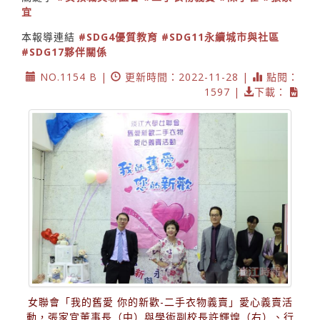
宜
本報導連結
#SDG4優質教育
#SDG11永續城市與社區
#SDG17夥伴關係
NO.1154 B |
更新時間：2022-11-28 |
點閱：
1597 |
下載：
女聯會「我的舊愛 你的新歡-二手衣物義賣」愛心義賣活
動，張家宜董事長（中）與學術副校長許輝煌（右）、行