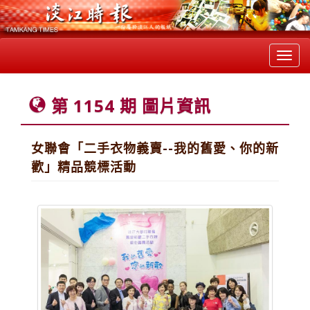
Toggl
navig
第 1154 期 圖片資訊
女聯會「二手衣物義賣--我的舊愛、你的新
歡」精品競標活動