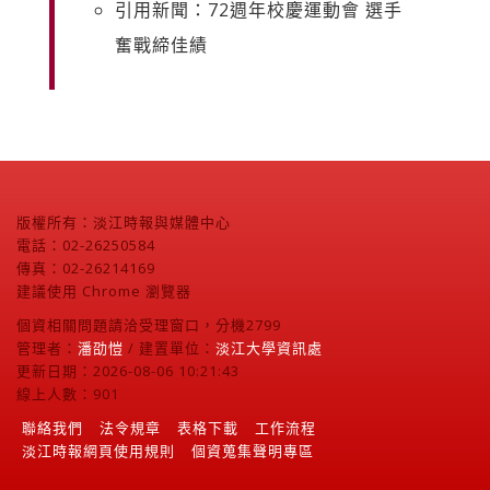
引用新聞：72週年校慶運動會 選手
奮戰締佳績
版權所有：淡江時報與媒體中心
電話：02-26250584
傳真：02-26214169
建議使用 Chrome 瀏覽器
個資相關問題請洽受理窗口，分機2799
管理者：
潘劭愷
/ 建置單位：
淡江大學資訊處
更新日期：2026-08-06 10:21:43
線上人數：901
聯絡我們
法令規章
表格下載
工作流程
淡江時報網頁使用規則
個資蒐集聲明專區