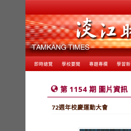
即時總覽
學校要聞
專題專欄
學習新
第 1154 期 圖片資訊
72週年校慶運動大會