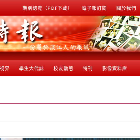
期別總覽（PDF下載）
電子報訂閱
關於我們
視界
學生大代誌
校友動態
特刊
影像資料庫