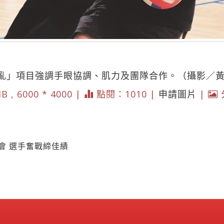
亂」項目強調手眼協調、肌力及團隊合作。（攝影／
B , 6000 * 4000 |
點閱：1010 |
申請圖片
|
會 選手奮戰締佳績