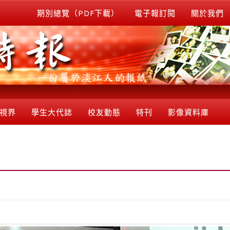
期別總覽（PDF下載）
電子報訂閱
關於我們
視界
學生大代誌
校友動態
特刊
影像資料庫