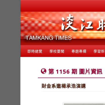
即時總覽
學校要聞
專題專欄
學習新
第 1156 期 圖片資訊
財金系邀楊承浩演講