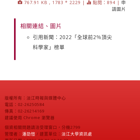
767.91 KB , 1783 * 2229 |
點閱：894 |
申
請圖片
相關連結、圖片
引用新聞：2022「全球前2％頂尖
科學家」榜單
版權所有：淡江時報與媒體中心
電話：02-26250584
傳真：02-26214169
建議使用 Chrome 瀏覽器
個資相關問題請洽受理窗口，分機2799
管理者：
潘劭愷
/ 建置單位：
淡江大學資訊處