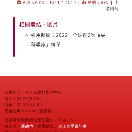
909.59 KB , 1211 * 1514 |
點閱：895 |
申
請圖片
相關連結、圖片
引用新聞：2022「全球前2％頂尖
科學家」榜單
版權所有：淡江時報與媒體中心
電話：02-26250584
傳真：02-26214169
建議使用 Chrome 瀏覽器
個資相關問題請洽受理窗口，分機2799
管理者：
潘劭愷
/ 建置單位：
淡江大學資訊處