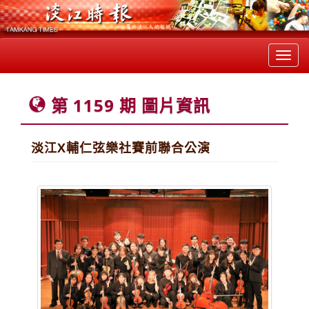
Toggl
navig
第 1159 期 圖片資訊
淡江X輔仁弦樂社賽前聯合公演