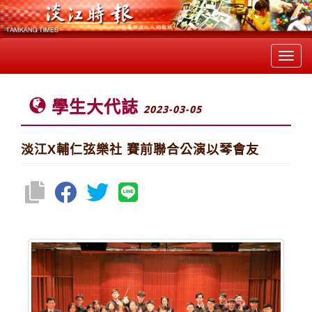
Toggl
navig
學生大代誌
2023-03-05
淡江X輔仁弦樂社 賽前聯合公演以琴會友