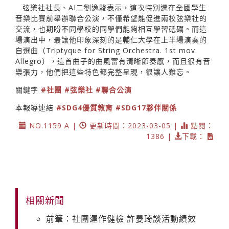
弦樂社社長、AI二劉逸駿表示，這次特別選在全國學生
音樂比賽前舉辦聯合公演，不僅希望能促進兩校弦樂社的
交流，也期盼不同學校的同學們能夠相互學習砥礪。而這
場演出中，最讓他印象深刻的是輔仁大學在上半場演奏的
自選曲（Triptyque for String Orchestra. 1st mov.
Allegro），這首曲子的曲風富有清晰節奏感，而且很有音
樂張力，他們把這些特色都完整呈現，很讓人難忘。
關鍵字
#社團
#弦樂社
#聯合公演
本報導連結
#SDG4優質教育
#SDG17夥伴關係
NO.1159 A |
更新時間：2023-03-05 |
點閱：
1386 |
下載：
相關新聞
前筆：社團運作健檢 許晏琦談活動績效