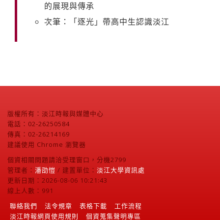
的展現與傳承
次筆：「逐光」帶高中生認識淡江
版權所有：淡江時報與媒體中心
電話：02-26250584
傳真：02-26214169
建議使用 Chrome 瀏覽器
個資相關問題請洽受理窗口，分機2799
管理者：
潘劭愷
/ 建置單位：
淡江大學資訊處
更新日期：2026-08-06 10:21:43
線上人數：991
聯絡我們
法令規章
表格下載
工作流程
淡江時報網頁使用規則
個資蒐集聲明專區