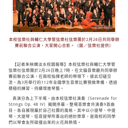
本校弦樂社與輔仁大學管弦樂社弦樂團於2月26日共同舉辦
賽前聯合公演，大家開心合影。（圖／弦樂社提供）
【記者朱映嫻淡水校園報導】本校弦樂社與輔仁大學管
弦樂社弦樂團於2月26日晚上7時，在文錙音樂廳共同舉辦
賽前聯合公演，在兩校指揮老師的帶領下，彼此切磋交
流，為3月舉行的112年全國學生音樂比賽預做準備，透過
積極的練習，持續增進琴藝。
表演分為上下半場，由本校弦樂社演奏（Serenade for
Strings Op. 48 IV）揭開序幕，整場音樂會共演奏9首曲
目，各自展現屬於自己社團的風格，其中以小提琴、中提
琴、大提琴、低音提琴所奏出的絕妙樂章，是兩校的同學
們以琴會友所碰撞出來的火花與熱情。