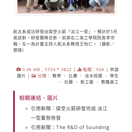
航太系成功研發出探空火箭「淡江一型」，預計於5月
底試射。研發團隊合影，前排右二為工學院院長李宗
翰，左一為計畫主持人航太系教授王怡仁。（攝影／
鄧晴）
3.36 MB , 5734 * 3822 |
點閱：926 |
申請
圖片
|
分類：
教學
、
比賽
、
淡水校園
、
學生
、
社團
、
新工館
、
教職員工
相關連結、圖片
引用新聞：探空火箭研發完成 淡江
一型蓄勢待發
引用新聞：The R&D of Sounding