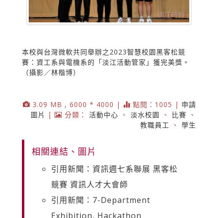
本校與台灣微軟共同舉辦之2023智慧校園黑客松競
賽：資工系與電機系的「淡江活動管家」獲完美獎。
（攝影／林楷博）
3.09 MB , 6000 * 4000 |
點閱：1005 |
申請
圖片
|
分類：
活動中心
、
淡水校園
、
比賽
、
教職員工
、
學生
相關連結、圖片
引用新聞：資訊週七系聯展 黑客松
競賽 資訊人才大會師
引用新聞：7-Department
Exhibition, Hackathon