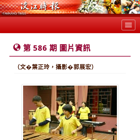
Toggl
navig
第 586 期 圖片資訊
（文�葉正玲，攝影�郭展宏）