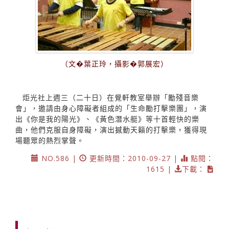
（文�葉正玲，攝影�郭展宏）
炬光社上週三（二十日）在覺軒教室舉辦「勵殘音樂
會」，邀請由身心障礙者組成的「生命勵打擊樂團」，演
出《你是我的陽光》、《黃色潛水艇》等十首輕快的樂
曲，他們克服自身障礙，演出撼動天籟的打擊樂，獲得現
場聽眾的熱烈掌聲。
NO.586 |
更新時間：2010-09-27 |
點閱：
1615 |
下載：