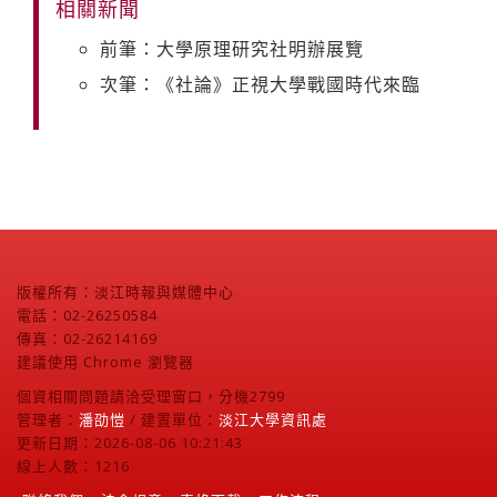
相關新聞
前筆：大學原理研究社明辦展覽
次筆：《社論》正視大學戰國時代來臨
版權所有：淡江時報與媒體中心
電話：02-26250584
傳真：02-26214169
建議使用 Chrome 瀏覽器
個資相關問題請洽受理窗口，分機2799
管理者：
潘劭愷
/ 建置單位：
淡江大學資訊處
更新日期：2026-08-06 10:21:43
線上人數：1216