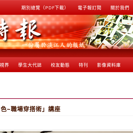
期別總覽（PDF下載）
電子報訂閱
關於我們
視界
學生大代誌
校友動態
特刊
影像資料庫
色~職場穿搭術」講座