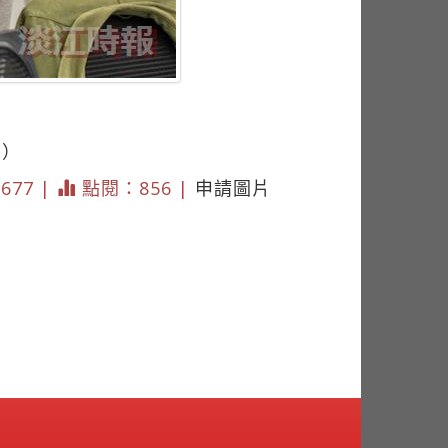
丞）
2677 |
點閱：856 |
申請圖片