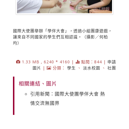
國際大使團舉辦「學伴大會」，透過小組團康遊戲，
讓來自不同國家的學生們互相認識。（攝影／何柏
均）
1.33 MB , 6240 * 4160 |
點閱：844 |
申請
圖片
|
分類：
學生
、
淡水校園
、
社團
相關連結、圖片
引用新聞：國際大使團學伴大會 熱
情交流無國界