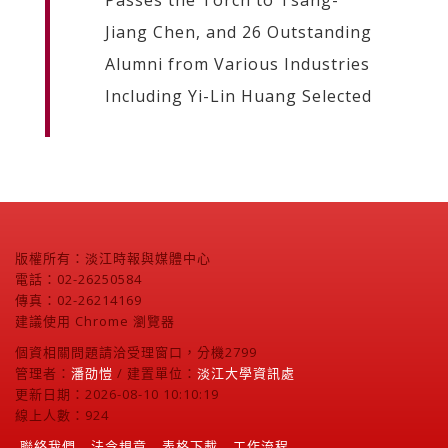
Passes the Torch to Tsang-
Jiang Chen, and 26 Outstanding
Alumni from Various Industries
Including Yi-Lin Huang Selected
版權所有：淡江時報與媒體中心
電話：02-26250584
傳真：02-26214169
建議使用 Chrome 瀏覽器
個資相關問題請洽受理窗口，分機2799
管理者：
潘劭愷
/ 建置單位：
淡江大學資訊處
更新日期：2026-08-10 10:10:19
線上人數：924
聯絡我們
法令規章
表格下載
工作流程