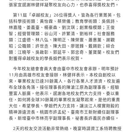
張家宜感謝林健祥凝聚校友向心力，也恭喜得獎校友們。
第11屆「卓越校友」26位得獎人，皆為各行業菁英，包
括科學技術類：黃怡霖、蔡榮儀；教育學術類：吳佩詩、
林嘉隆、姜義臺、楊豪森、劉汶琪；創業楷模類；王俊
智；經營管理類：谷山河、許繁清、劉裕祥；社會服務
類：江盛德、林八弘、陳明正、陳榮寰、蕭惠薰、謝觀
昭；公職類：許世丞、陳大田、廖珉鋒、戴錫欽；綜合
類：江曉苓、吳啟彰、郭延平、郭忠奇、董寶蘭。校友們
對獲得卓越校友的學長姐們表示祝賀。
今年校友總會會員大會由臺中市校友會承辦，明年預計
11月由高雄市校友會接辦，林健祥表示，本校自創校以
來，畢業校友已達30餘萬人，各行各業人才濟濟，校友遍
布全球各角落。接任理事長的陳滄江原為副理事長，經驗
豐富人脈廣，他表示，感謝各地校友們大力支持、委以重
任，如何將全球30餘萬的畢業校友凝聚起來，是他的重責
大任，希望學長、學姐們大力支持，讓淡江人樸實剛毅的
精神源遠流長。桃園市許孟紀、臺南市王新財續任副理事
長，新增臺中市林亮宇副理事長，祕書長許義民亦續任。
2天的校友交流活動非常熱絡，晚宴時請資工系特聘教授