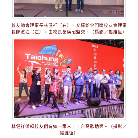
校友總會理事長林健祥（右），交棒給金門縣校友會理事
長陳滄江（左），由校長葛煥昭監交。（攝影／揭維恆）
林健祥帶領校友們有如一家人，上台高歌助興。（攝影／
揭維恆）