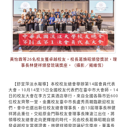
黃怡霖等26名校友獲卓越校友，校長葛煥昭頒發獎狀，理
事長林健祥頒發琉璃獎座。（攝影／揭維恆）
【舒宜萍淡水報導】本校校友總會舉辦第14屆會員代表
大會，10月14至15日全國校友代表們在臺中市大會師，14
日的校友大會在李方艾美酒店舉行，來自全國各縣市近600
位校友齊聚一堂，金鷹校友臺中市長盧秀燕親臨歡迎校友
們。會中也選出新任校友總會理事長，由13屆理事長林健
祥將此重任，交給原金門縣校友會理事長陳滄江出任，將
領導校友總會走向更輝煌的時代。另由校長葛煥昭親自頒
發卓越校友當選證書，林健祥頒發琉璃紀念獎座，董事長