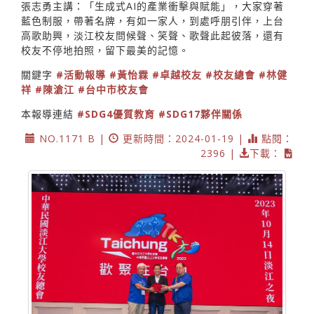
張志勇主講：「生成式AI的產業衝擊與賦能」，大家穿著
藍色制服，帶著名牌，有如一家人，到處呼朋引伴，上台
高歌助興，淡江校友問候聲、笑聲、歌聲此起彼落，還有
校友不停地拍照，留下最美的記憶。
關鍵字
#活動報導
#黃怡霖
#卓越校友
#校友總會
#林健
祥
#陳滄江
#台中市校友會
本報導連結
#SDG4優質教育
#SDG17夥伴關係
NO.1171 B |
更新時間：2024-01-19 |
點閱：
2396 |
下載：