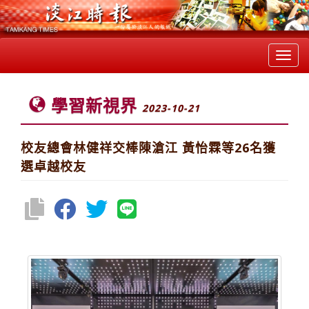
Toggl
navig
學習新視界
2023-10-21
校友總會林健祥交棒陳滄江 黃怡霖等26名獲
選卓越校友