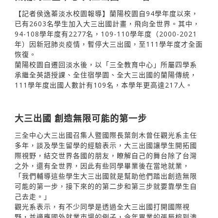
【記者侯逸蓁淡水校園報導】蘭陽校園自94學年度以來，
已有2603名學生加入大三出國計畫，飛向全世界。其中，
94-108學年度有2277名，109-110學年度（2000-2021
年）因新冠肺炎疫情，暫停大三出國，至111學年度才全面
恢復。
蘭陽校園自遷回淡水後，以「三全教育中心」所屬四學系
承繼全英語授課、全住宿學園、全大三出國的蘭陽傳統，
111學年度出國人數計有109名，本學年更高達217人。
大三出國 創造無限可能的第一步
三全中心大三出國召集人暨國際長葉劍木曾任觀光系主任
多年，談及學生留學的經驗表示，大三出國讓學生開拓國
際視野，結交世界各國的朋友，瞭解自己的舞台除了台灣
之外，還有全世界，因此有些同學畢業後在當地就業，
「我們輔導這些學生大三出國就是幫助他們踏出創造無限
可能的第一步，接下來的的第二步和第三步就要靠學生自
己去走。」
觀光系表示，有不少同學是透過全大三出國打開國際視
野，並適應國外就業市場的例子，今年畢業的張辰榕到澳