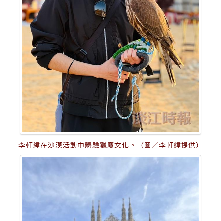
李軒緯在沙漠活動中體驗獵鷹文化。（圖／李軒緯提供）