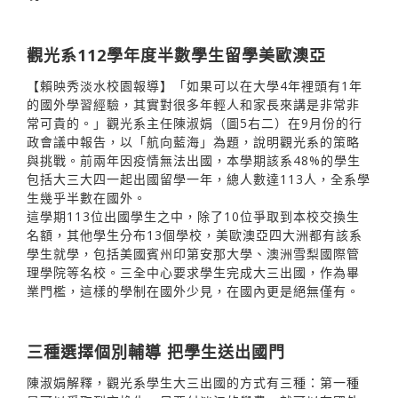
觀光系112學年度半數學生留學美歐澳亞
【賴映秀淡水校園報導】「如果可以在大學4年裡頭有1年
的國外學習經驗，其實對很多年輕人和家長來講是非常非
常可貴的。」觀光系主任陳淑娟（圖5右二）在9月份的行
政會議中報告，以「航向藍海」為題，說明觀光系的策略
與挑戰。前兩年因疫情無法出國，本學期該系48%的學生
包括大三大四一起出國留學一年，總人數達113人，全系學
生幾乎半數在國外。
這學期113位出國學生之中，除了10位爭取到本校交換生
名額，其他學生分布13個學校，美歐澳亞四大洲都有該系
學生就學，包括美國賓州印第安那大學、澳洲雪梨國際管
理學院等名校。三全中心要求學生完成大三出國，作為畢
業門檻，這樣的學制在國外少見，在國內更是絕無僅有。
三種選擇個別輔導 把學生送出國門
陳淑娟解釋，觀光系學生大三出國的方式有三種：第一種