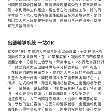
洲國際管理學院留學，因實習表現優異受到主管賞識與推
薦，拿到兩年工作簽證，現在留在澳洲飯店工作。她的同
學林霈昀、尤心辰也在畢業後繼續留在澳洲旅遊業。她們
都因為大三出國使視野更寬闊，體會到自己在國外可以擁
有更多發展機會。
出國輔導系統 一站OK
本校自1994年首創大三學生出國留學計畫，分別在淡水與
蘭陽校園各自發展，在110學年度後，蘭陽校園的四個學系
遷回淡水，分屬於三個學院。葉劍木在192次行政會議針對
「一站式的新大三出國輔導及學分採認系統」進行報告：
「在師長們的集思廣益下，我們將大三出國的三學院四學
系整合為統一步調，同時每個科系又能發展各自特色。」
所謂一站式的輔導，即是利用網站控管大三出國的標準程
序，一站輔導，鏈結師生。他針對系統的「三化」特別說
明，分別是流程標準化、輔導細緻化，及採認智慧化。透
過這個網站，大三出國程序標準化，從學生出國前的準
備、學校的登記審核、在國外的選課輔導、出國通報到回
國後的心得撰寫和學分採認，一連串的程序執行都可以在