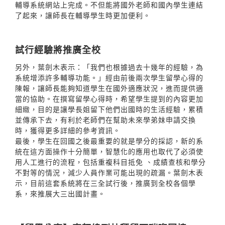
輔導系統網站上完成。不但能將國外老師和國內學生連結
了起來，讓師長在輔導學生時更加便利。
試行經驗將推廣全校
另外，葉劍木表示：「我們也根據過去十幾年的經驗，為
系統增添許多輔導功能。」經由前後兩次學生留學心得的
陳報，讓師長能夠知道學生在國外適應狀況，進而提供適
當的協助。在撰寫留學心得時，希望學生提到的內容更加
細緻，目的是讓學長姐留下他們出國時的生活經驗，累積
並傳承下去，有利於老師們在幫助未來學弟妹申請交換
時，獲得更多詳細的參考資訊。
最後，學生在回國之後最重要的就是學分的採認，新的系
統在這方面操作十分簡單，智慧化的應用也取代了必須使
用人工進行的流程，包括重複科目抵免 、成績查核和學分
不對等的情況，減少人員作業可能出現的疏漏。葉劍木表
示，目前這套系統將在三全試行後，推廣到全校各個學
系，來推展大三出國計畫。