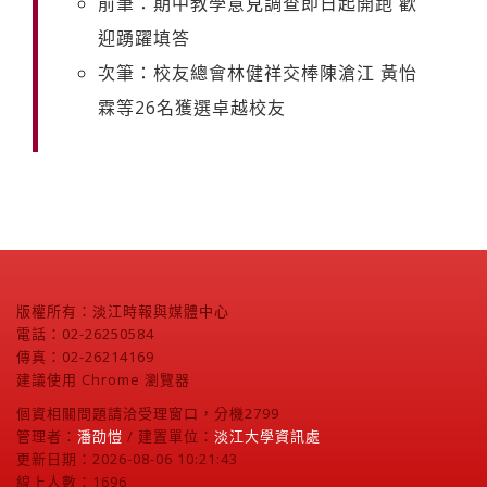
前筆：期中教學意見調查即日起開跑 歡
迎踴躍填答
次筆：校友總會林健祥交棒陳滄江 黃怡
霖等26名獲選卓越校友
版權所有：淡江時報與媒體中心
電話：02-26250584
傳真：02-26214169
建議使用 Chrome 瀏覽器
個資相關問題請洽受理窗口，分機2799
管理者：
潘劭愷
/ 建置單位：
淡江大學資訊處
更新日期：2026-08-06 10:21:43
線上人數：1696