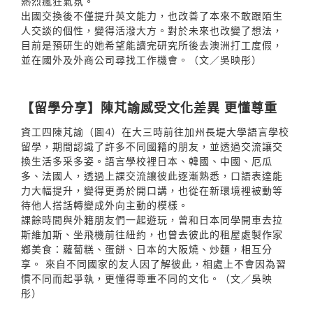
熱烈瘋狂氣氛。
出國交換後不僅提升英文能力，也改善了本來不敢跟陌生
人交談的個性，變得活潑大方。對於未來也改變了想法，
目前是預研生的她希望能讀完研究所後去澳洲打工度假，
並在國外及外商公司尋找工作機會。（文／吳映彤）
【留學分享】陳芃諭感受文化差異 更懂尊重
資工四陳芃諭（圖4）在大三時前往加州長堤大學語言學校
留學，期間認識了許多不同國籍的朋友，並透過交流讓交
換生活多采多姿。語言學校裡日本、韓國、中國、厄瓜
多、法國人，透過上課交流讓彼此逐漸熟悉，口語表達能
力大幅提升，變得更勇於開口講，也從在新環境裡被動等
待他人搭話轉變成外向主動的模樣。
課餘時間與外籍朋友們一起遊玩，曾和日本同學開車去拉
斯維加斯、坐飛機前往紐約，也曾去彼此的租屋處製作家
鄉美食：蘿蔔糕、蛋餅、日本的大阪燒、炒麵，相互分
享。 來自不同國家的友人因了解彼此，相處上不會因為習
慣不同而起爭執，更懂得尊重不同的文化。（文／吳映
彤）