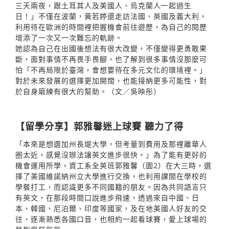
三天兩夜，跟土耳其人及美國人、烏克蘭人一起過生
日！」不僅在波蘭，黃若婷還走訪法國、英國及義大利，
利用待在歐洲的時間裡把握機會前往遊歷，為自己的閱歷
增添了一次又一次難忘的軌跡。
她認為自己在出國後想法有很大改變，不僅變得更勇敢果
斷，面對事情不再畏手畏腳，也了解到很多事情沒那麼可
怕「不再局限於臺灣，會想要待在多元文化的環境裡。」
對於未來發展的選擇更加開闊，也能接納更多可能性，對
於自身磨練有很大的幫助。（文／吳映彤）
【留學分享】郭雅馨迷上球賽 聽力了得
「本來是想選加州長堤大學，但考量到費用及那裡離華人
圈太近，感覺沒辦法讓英文進步很快。」為了能有更好的
機會運用所學，資工系全英班郭雅馨（圖2）在大三時，選
擇了美國維諾納州立大學進行交換，也利用課間在學校的
學餐打工，而認識更多不同國籍的朋友。因為共同語言只
有英文，在那段時間口說進步飛速，透過來自中國、日
本、韓國、尼泊爾、印度等國家，及在地美國人好友的交
往，逐漸熟悉各國口音，也相約一起看球賽，愛上球場的