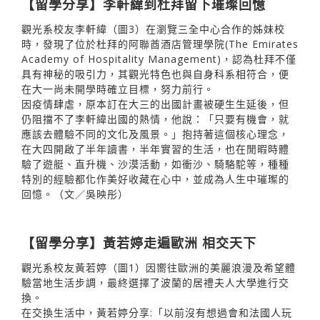
【留學分享】李軒緯到杜拜留下璀璨回憶
觀光系校友李軒緯（圖3）在瀏覽三全中心合作的姊妹校
時，發現了位於杜拜的阿聯酋酒店管理學院(The Emirates
Academy of Hospitality Management)，認為杜拜不僅
具有神秘的吸引力，其觀光特色也與自身科系相符合，便
在大一尚未開學時確立目標，努力前行。
因疫情肆虐，原本訂在大三的出國計畫被硬生生延後，但
仍阻擋不了李軒緯出國的熱情，他說：「只要有機會，就
應該去體驗不同的文化及風景。」抱持著這個核心理念，
在大四開啟了半年讀書，半年實習的生活，也在閒暇時體
驗了遊艇、直升機、沙漠活動，如衝沙、騎駱駝等，種種
特別的經驗都化作美好收藏在心中，並成為人生中璀璨的
回憶。（文／吳映彤）
【留學分享】黃若婷走遍歐洲 相交天下
觀光系校友黃若婷（圖1）因嚮往歐洲的美麗浪漫及希望體
驗當地生活步調，最終選擇了波蘭的居禮夫人大學進行交
換。
在交換生活中，黃若婷分享:「以前沒有想過會和法國人玩