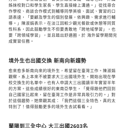
姊妹校對口和學生家長、學生直接線上溝通。」從找尋合
作學校、商談合作模式到輔導同學英檢、面試、實習的口
語表達，「要顧及學生的個別發展，依興趣、需求進行輔
導。」陳淑娟表示，在淡江因較少觀光餐飲或休憩等同質
性科系，因此鼓勵學生不但要勇敢地「跨地域學習」，也
要「跨領域學習」，並且踏出舒適圈，於 海外留學期間完
成實習任務。
境外生也出國交換 新南向新趨勢
愈來愈多新南向來的境外生，希望留在臺灣工作。陳淑娟
觀察，系上本來不被要求大三出國境外生，開始出現在學
校交換生的名單中，也有人申請大三出國讀半年實習半年
的方案。這些成績很好的東南亞學生，「覺得跟他們回到
自己國家比起來，留在臺灣工作是非常具吸引力的。」對
於這個趨勢，她樂觀其成：「我們這個三全特色，真的太
特別了！值得鼓勵更多的境外生去試看看。」
蘭陽到三全中心 大三出國2603名