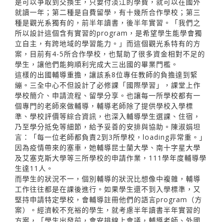
是可以爭取到交換生，只要付淡江的學費，就可以在國外
就讀一年；第二種是自費留學，有十幾所合作學校；第三
種是觀光系獨有的，前半年讀書，後半年實習。「我們之
所以設計這個含有實習的program，是希望學生能學會獨
立自主，有跨地域的學習能力。」而這個觀光系特有的方
案，目前有4-5所合作學校，也幫助了很多資金相對不足的
學生，讓他們能夠順利完成大三出國的畢業門檻。
這樣的出國輔導重擔，讓該系8位專任教師的負擔達到緊
繃。三全中心不但設計了必修課「國際學習」，課堂上作
學校簡介、申請流程、留學分享。也讓每一所學校都有一
個專門的老師來做輔導，輔導老師除了提供學校入學標
準、學校評價等綜合資訊，也深入輔導學生選課、住宿，
乃至學分抵免等細節，給予妥善的安排與協助。陳淑娟坦
言：「每一位老師都負責2到3所學校，loading非常重。」
因為疫情帶來的塞車，她輔導昆士蘭大學、南十字星大學
及艾塞克斯大學等三所學校的申請作業，111學年度輔導學
生達11人。
而學生的狀況不一，個別輔導的狀況比想像中複雜，輔導
工作往往都是在課後進行。如果學生還不到入學標準，又
堅持申請特定學校，會輔導註冊他們的語言program（方
案）。經濟較不充裕的學生，就考慮半年讀書半年實習的
方案，「學生出發前，會安排線上會議，輔導老師、外國