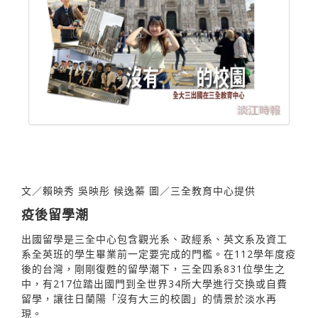
文／賴映秀 吳映彤 候逸蓁 圖／三全教育中心提供
疫後留學潮
出國留學是三全中心包含觀光系、政經系、英文系及資工
系全英班的學生畢業前一定要完成的門檻。在112學年度疫
後的台灣，剛剛復甦的留學潮下，三全四系831位學生之
中，有217位踏出國門到全世界34所大學進行交換或自費
留學，讓往日蘭陽「沒有大三的校園」的情景於淡水再
現。