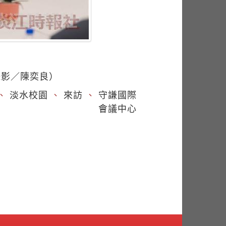
攝影／陳奕良）
、
淡水校園
、
來訪
、
守謙國際
會議中心