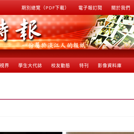
期別總覽（PDF下載）
電子報訂閱
關於我們
視界
學生大代誌
校友動態
特刊
影像資料庫