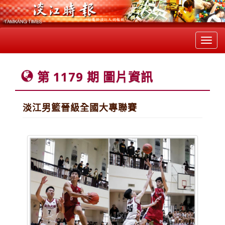
Toggl
navig
第 1179 期 圖片資訊
淡江男籃晉級全國大專聯賽