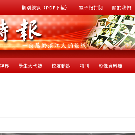
期別總覽（PDF下載）
電子報訂閱
關於我們
視界
學生大代誌
校友動態
特刊
影像資料庫