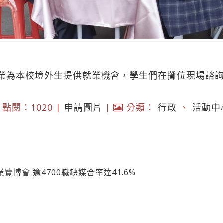
業為本校境外生提供就業機會，學生們在攤位現場諮
點閱：1020 |
申請圖片
|
分類：
行政
、
活動中
博會 逾4700職缺媒合率達41.6%