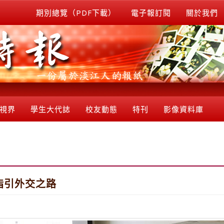
期別總覽（PDF下載）
電子報訂閱
關於我們
視界
學生大代誌
校友動態
特刊
影像資料庫
指引外交之路