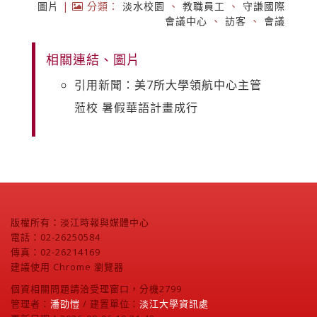
圖片
|
分類：
淡水校園
、
教職員工
、
守謙國際
會議中心
、
訪客
、
會議
相關連結、圖片
引用新聞：美7所大學領航中心主管
蒞校 暑假華語計畫成行
版權所有：淡江時報與媒體中心
電話：02-26250584
傳真：02-26214169
建議使用 Chrome 瀏覽器
個資相關問題請洽受理窗口，分機2799
管理者：
潘劭愷
/ 建置單位：
淡江大學資訊處