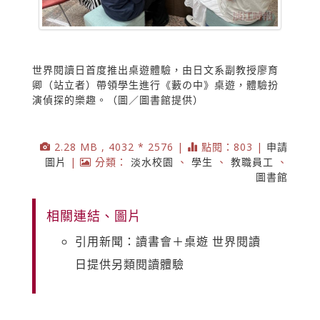
世界閱讀日首度推出桌遊體驗，由日文系副教授廖育
卿（站立者）帶領學生進行《藪の中》桌遊，體驗扮
演偵探的樂趣。（圖／圖書館提供）
2.28 MB , 4032 * 2576 |
點閱：803 |
申請
圖片
|
分類：
淡水校園
、
學生
、
教職員工
、
圖書館
相關連結、圖片
引用新聞：讀書會＋桌遊 世界閱讀
日提供另類閱讀體驗