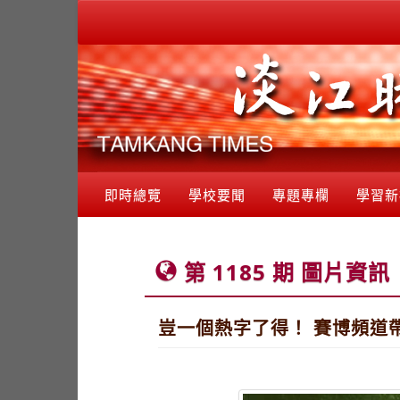
即時總覽
學校要聞
專題專欄
學習新
第 1185 期 圖片資訊
豈一個熱字了得！ 賽博頻道