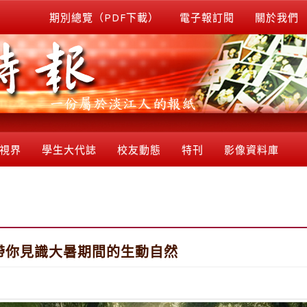
期別總覽（PDF下載）
電子報訂閱
關於我們
視界
學生大代誌
校友動態
特刊
影像資料庫
帶你見識大暑期間的生動自然