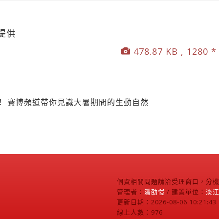
提供
478.87 KB , 1280 *
！ 賽博頻道帶你見識大暑期間的生動自然
個資相關問題請洽受理窗口，分機2
管理者：
潘劭愷
/ 建置單位：
淡
更新日期：2026-08-06 10:21:43
線上人數：976