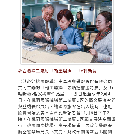
桃園機場二航廈「翰墨燦燦」「e轉新藝」
【藍心妤桃園報導】由本校與采盟股份有限公司
共同主辦的「翰墨燦燦－張炳煌書畫特展」及「e
轉新藝-名家書畫作品展」，即日起至明年2月4
日，在桃園國際機場第二航廈D區的藝文展演空間
與登機長廊展出，讓國際旅客在出入境時，也能
欣賞書法之美。開幕式暨記者會11月6日下午2
時，在桃園國際機場第二航廈D區藝文展演空間舉
行，桃園國際機場董事長楊偉甫、內政部警政署
航空警察局局長邱文亮、財政部關務署臺北關關