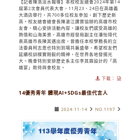
【記者陳浩淡水報導】本校校友總會2024年第14
屆第2次會員代表大會，11月23、24日在高雄義
大酒店舉行，共700多位校友參加，創下歷史新
高。校友總會總會長陳滄江讚賞協辦的高雄市校
友會，精心安排活動內容，讓校友們感受高雄的
熱情和山海美景，高雄市經發局副主任潘怡璋代
表高雄市長陳其邁出席，曾擔任本校學務長的立
法委員柯志恩也特別到場共襄盛舉，希望校友們
延續校訓樸實剛毅的精神，在世界各地發揚光
大。晚會特別安排歷史系主任李其霖設計的「高
雄宴」款待與會校友。
下載：
14優秀青年 體現AI+SDGs最佳代言人
2024-11-14
NO.1197