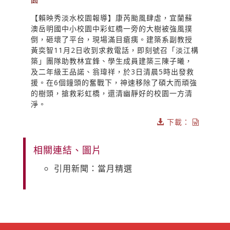
【賴映秀淡水校園報導】康芮颱風肆虐，宜蘭蘇
澳岳明國中小校園中彩虹橋一旁的大樹被強風撲
倒，砸壞了平台，現場滿目瘡痍。建築系副教授
黃奕智11月2日收到求救電話，即刻號召「淡江構
築」團隊助教林宜鋒、學生成員建築三陳子曦，
及二年級王品諾、翁瑋祥，於3日清晨5時出發救
援。在6個鐘頭的奮戰下，神速移除了碩大而頑強
的樹頭，搶救彩虹橋，還清幽靜好的校園一方清
淨。
下載：
相關連結、圖片
引用新聞：當月精選