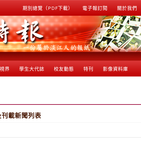
期別總覽（PDF下載）
電子報訂閱
關於我們
視界
學生大代誌
校友動態
特刊
影像資料庫
及刊載新聞列表