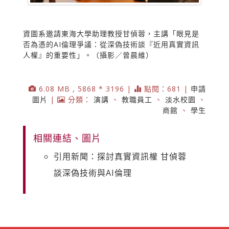
資圖系邀請東海大學助理教授甘偵蓉，主講「眼見是
否為憑的AI倫理爭議：從深偽技術談『近用真實資訊
人權』的重要性」。（攝影／曾晨維）
6.08 MB , 5868 * 3196 |
點閱：681 |
申請
圖片
|
分類：
演講
、
教職員工
、
淡水校園
、
商館
、
學生
相關連結、圖片
引用新聞：探討真實資訊權 甘偵蓉
談深偽技術與AI倫理