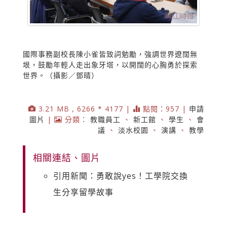
國際事務副校長陳小雀皆致詞勉勵，強調世界遼闊無
垠，鼓勵年輕人走出象牙塔，以開闊的心胸勇於探索
世界。（攝影／鄧晴）
3.21 MB , 6266 * 4177 |
點閱：957 |
申請
圖片
|
分類：
教職員工
、
新工館
、
學生
、
會
議
、
淡水校園
、
演講
、
教學
相關連結、圖片
引用新聞：勇敢說yes！工學院交換
生分享留學故事