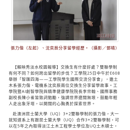
張力偕（左起）、沈奕辰分享留學經歷。（攝影／鄧晴）
【賴映秀淡水校園報導】交換生有什麼好處？雙聯學制
有何不同？如何跨出留學的步伐？工學院25日中午於E608
舉辦「智匯四海——工學院學生國際交流分享會」，邀土
木系張力偕、電機系沈奕辰兩位交換生分享留學故事。工
學院暨AI創智學院與精準健康學院院長李宗翰、國際事務
副校長陳小雀皆致詞勉勵，強調世界遼闊無垠，鼓勵年輕
人走出象牙塔，以開闊的心胸勇於探索世界。
赴澳洲昆士蘭大學（UQ）3+2雙聯學制的張力偕，大一
就知道系上有跟昆士蘭大學（UQ）合作3+2雙聯學制，可
以在5年之內取得淡江土木工程學士學位及UQ土木碩士，