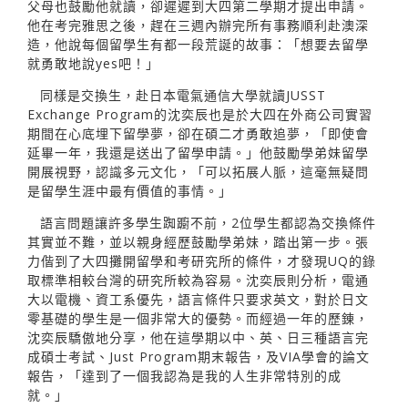
父母也鼓勵他就讀，卻遲遲到大四第二學期才提出申請。
他在考完雅思之後，趕在三週內辦完所有事務順利赴澳深
造，他說每個留學生有都一段荒誕的故事：「想要去留學
就勇敢地說yes吧！」
同樣是交換生，赴日本電氣通信大學就讀JUSST
Exchange Program的沈奕辰也是於大四在外商公司實習
期間在心底埋下留學夢，卻在碩二才勇敢追夢，「即使會
延畢一年，我還是送出了留學申請。」他鼓勵學弟妹留學
開展視野，認識多元文化，「可以拓展人脈，這毫無疑問
是留學生涯中最有價值的事情。」
語言問題讓許多學生踟躕不前，2位學生都認為交換條件
其實並不難，並以親身經歷鼓勵學弟妹，踏出第一步。張
力偕到了大四攤開留學和考研究所的條件，才發現UQ的錄
取標準相較台灣的研究所較為容易。沈奕辰則分析，電通
大以電機、資工系優先，語言條件只要求英文，對於日文
零基礎的學生是一個非常大的優勢。而經過一年的歷錬，
沈奕辰驕傲地分享，他在這學期以中、英、日三種語言完
成碩士考試、Just Program期末報告，及VIA學會的論文
報告，「達到了一個我認為是我的人生非常特別的成
就。」