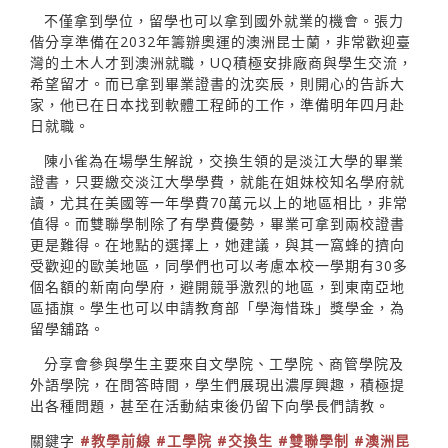
不僅拿到學位，留學也可以拿到國外就業的機會。張力
偕分享準備在2032年籌辦奧運的澳洲昆士蘭，非常歡迎臺
灣的土木人才到澳洲就職，UQ積極安排廠商與學生交流，
希望留才。而已拿到畢業證書的沈奕辰，則開心的告訴大
家，他已在日本找到軟體工程師的工作，準備明年四月赴
日就職。
陳小雀為在場學生解說，交換生領的是淡江大學的畢業
證書，只要繳交淡江大學學費，就能在姐妹校知名學府就
讀，尤其在美國等一年學費70萬元以上的地區相比，非常
值得。而雙聯學制除了有學費優勢，畢業可拿到兩校證書
更是難得。在地點的選擇上，她建議，與其一窩蜂的擠向
受歡迎的歐美地區，同學們也可以考慮本校一學期有30多
個名額的新南向學府，避開競爭激烈的地區，到東南亞地
區插旗。學生也可以申請教育部「學海惜珠」獎學金，為
留學舖路。
分享會參與學生主要來自文學院、工學院、商管學院及
外語學院，在問答時間，學生們展現出濃厚興趣，積極提
出各種問題，甚至在活動結束後仍留下向學長們請教。
關鍵字
#教學前線
#工學院
#交換生
#雙聯學制
#澳洲昆