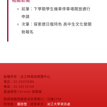
相關新聞
前筆：下學期學生機車停車場開放通行
申請
次筆：探索德日俄特色 高中生文化營開
始報名
版權所有：淡江時報與媒體中心
電話：02-26250584
傳真：02-26214169
建議使用 Chrome 瀏覽器
個資相關問題請洽受理窗口，分機2799
管理者：
潘劭愷
/ 建置單位：
淡江大學資訊處