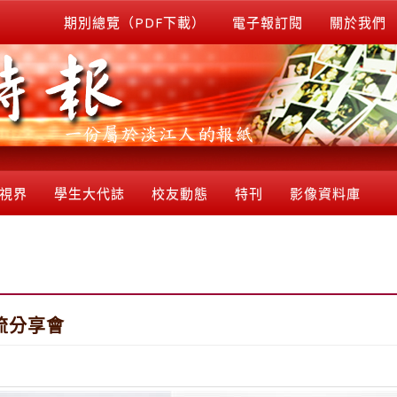
期別總覽（PDF下載）
電子報訂閱
關於我們
視界
學生大代誌
校友動態
特刊
影像資料庫
流分享會