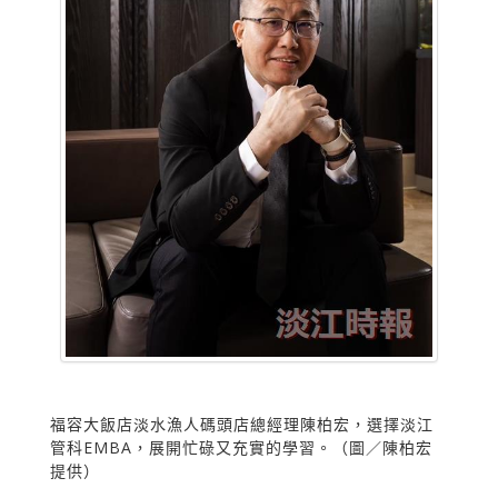
福容大飯店淡水漁人碼頭店總經理陳柏宏，選擇淡江
管科EMBA，展開忙碌又充實的學習。（圖／陳柏宏
提供）