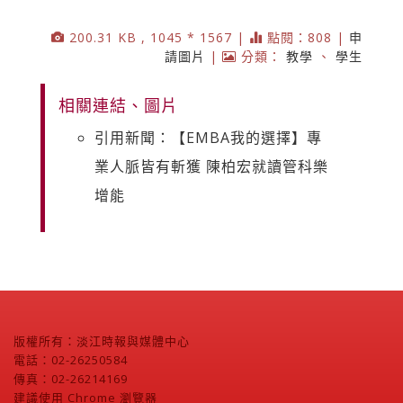
200.31 KB , 1045 * 1567 |
點閱：808 |
申
請圖片
|
分類：
教學
、
學生
相關連結、圖片
引用新聞：【EMBA我的選擇】專
業人脈皆有斬獲 陳柏宏就讀管科樂
增能
版權所有：淡江時報與媒體中心
電話：02-26250584
傳真：02-26214169
建議使用 Chrome 瀏覽器