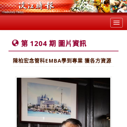
Toggl
navig
第 1204 期 圖片資訊
陳柏宏念管科EMBA學到專業 獲各方資源